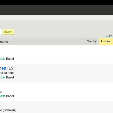
Search
1-10 
nomie
Sort by:
Author
ität
Basel
onen
(15)
stitutionen
ität
Basel
us
ität
Basel
ie (Schweiz)