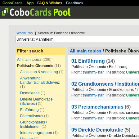
CoboCards
App
FAQ & Wishes
Feedback
Whole Pool
| Search in: Politische Ökonomie
Filter search
All main topics
/ Politische Öko
All main topics
(206)
01 Einführung
(14)
Politische Ökonomie
(11)
Politische Ökonomie / Einführung
Allokation & verteilung
(1)
From:
thommy-star
Institution:
Univers
Anwendung:
Landwirtschaft Schweiz
02 Grundkonsens / Instituti
(1)
Politische Ökonomie / Grundkonsens / In
Demokratie
(1)
From:
thommy-star
Institution:
Univers
Direkte Demokratie
(Schweiz)
(1)
03 Preismechanismus
(6)
Einführung
(1)
Politische Ökonomie / Preismechanism
Föderalismus
(1)
From:
thommy-star
Institution:
Univers
Grundkonsens /
Institutionen
(1)
05 Direkte Demokratie
(5)
Interessengruppen
(1)
Politische Ökonomie / Direkte Demokrat