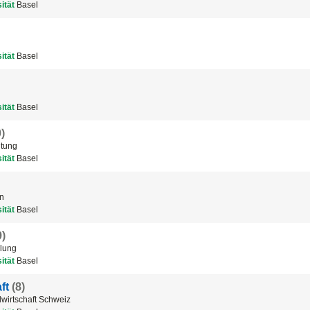
ität
Basel
ität
Basel
ität
Basel
)
ltung
ität
Basel
en
ität
Basel
9)
ilung
ität
Basel
ft
(8)
wirtschaft Schweiz