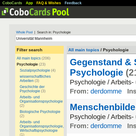
CoboCards
App
FAQ & Wishes
Feedback
Whole Pool
| Search in: Psychologie
Filter search
All main topics
/ Psychologie
All main topics
(206)
Gegenstand & 
Psychologie
(23)
Psychologie
(2
Sozialpsychologie
(4)
wissenschaftliches
Psychologie / Arbeits
Arbeiten
(3)
Geschichte der
From:
derdomme
Ins
Psychologie
(3)
Arbeits- und
Organisationspsychologie
Menschenbilder
(2)
Biologische Psychologie
Psychologie / Arbeits
(2)
Arbeits- und
From:
derdomme
Ins
Organisationspsychologie,
Wirtschaftspsychologie
(1)