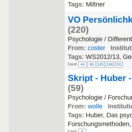
Tags:
Miltner
VO Persönlichke
(220)
Psychologie / Differen
From:
coster
Institu
Tags:
WS2012/13, Geor
Card:
44
89
185
196
201
Skript - Huber
(59)
Psychologie / Forsch
From:
wolle
Institut
Tags:
Huber, Das psy
Forschungsmethoden,
Card:
6