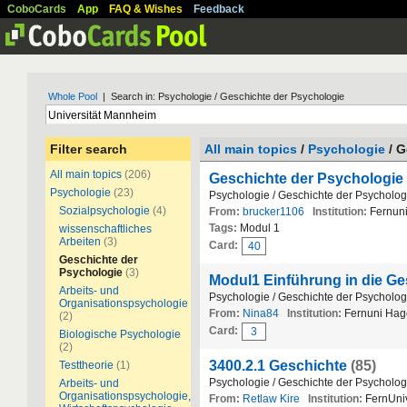
CoboCards
App
FAQ & Wishes
Feedback
Whole Pool
| Search in: Psychologie / Geschichte der Psychologie
Filter search
All main topics
/
Psychologie
/ G
All main topics
(206)
Geschichte der Psychologie
Psychologie
(23)
Psychologie / Geschichte der Psycholog
Sozialpsychologie
(4)
From:
brucker1106
Institution:
Fernun
Tags:
Modul 1
wissenschaftliches
Arbeiten
(3)
Card:
40
Geschichte der
Psychologie
(3)
Modul1 Einführung in die Ge
Arbeits- und
Psychologie / Geschichte der Psycholog
Organisationspsychologie
From:
Nina84
Institution:
Fernuni Hag
(2)
Card:
3
Biologische Psychologie
(2)
3400.2.1 Geschichte
(85)
Testtheorie
(1)
Psychologie / Geschichte der Psycholog
Arbeits- und
Organisationspsychologie,
From:
Retlaw Kire
Institution:
FernUniv