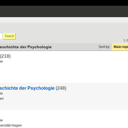
Search
1-3
eschichte der Psychologie
Sort by:
Main top
(218)
ie
i
schichte der Psychologie
(248)
ie
en
ie
ersität Hagen