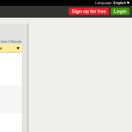
Language:
English
Sign up for free
Login
 from 3 Results
ic