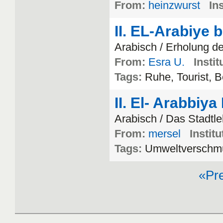
From:
heinzwurst
Ins
II. EL-Arabiye 
From:
Esra U.
Instit
Tags:
Ruhe, Tourist, B
II. El- Arabbiy
Arabisch / Das Stadtl
From:
mersel
Institu
Tags:
Umweltverschmu
«Pr