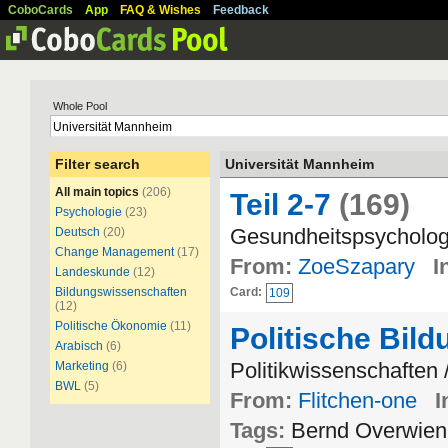
CoboCards
App
FAQ & Wishes
Feedback
Whole Pool
Filter search
Universität Mannheim
All main topics
(206)
Teil 2-7
(169)
Psychologie
(23)
Gesundheitspsychologie
Deutsch
(20)
Change Management
(17)
From:
ZoeSzapary
I
Landeskunde
(12)
Bildungswissenschaften
Card:
109
(12)
Politische Ökonomie
(11)
Politische Bild
Arabisch
(6)
Politikwissenschaften 
Marketing
(6)
BWL
(5)
From:
Flitchen-one
I
Tags:
Bernd Overwien