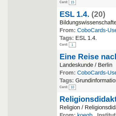
Card:
15
ESL 1.4.
(20)
Bildungswissenschaft
From:
CoboCards-Us
Tags:
ESL 1.4.
Card:
1
Eine Reise nac
Landeskunde / Berlin
From:
CoboCards-Us
Tags:
Grundinformatio
Card:
10
Religionsdidakt
Religion / Religionsdid
From:
koegb
Institu