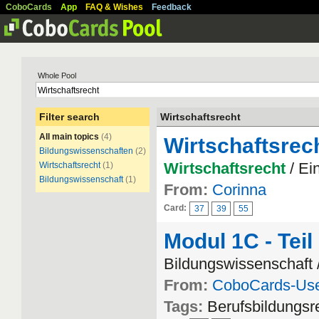
CoboCards
App
FAQ & Wishes
Feedback
Whole Pool
Filter search
Wirtschaftsrecht
All main topics
(4)
Wirtschaftsrec
Bildungswissenschaften
(2)
Wirtschaftsrecht
/ Ei
Wirtschaftsrecht
(1)
Bildungswissenschaft
(1)
From:
Corinna
Card:
37
39
55
Modul 1C - Teil
Bildungswissenschaft 
From:
CoboCards-Us
Tags:
Berufsbildungsr