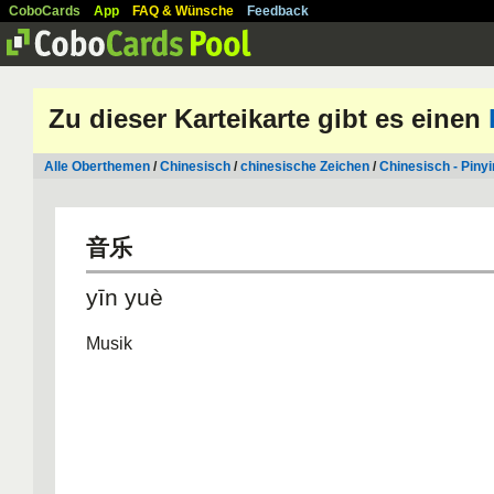
CoboCards
App
FAQ & Wünsche
Feedback
Zu dieser Karteikarte gibt es einen
Alle Oberthemen
/
Chinesisch
/
chinesische Zeichen
/
Chinesisch - Pinyi
音乐
yīn yuè
Musik