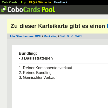
CoboCards
App
FAQ & Wünsche
Feedback
Zu dieser Karteikarte gibt es einen
Alle Oberthemen
/
BWL
/
Marketing
/
BWL B: VL Teil 1
Bundling:
- 3 Basisstrategien
1. Reiner Komponentenverkauf
2. Reines Bundling
3. Gemischter Verkauf