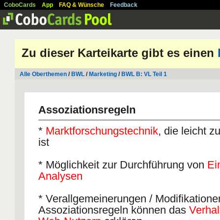
CoboCards
App
FAQ & Wünsche
Feedback
Zu dieser Karteikarte gibt es einen
Alle Oberthemen
/
BWL
/
Marketing
/
BWL B: VL Teil 1
Assoziationsregeln
*
Marktforschungstechnik
, die leicht 
ist
* Möglichkeit zur Durchführung von
Ei
Analysen
* Verallgemeinerungen / Modifikatione
Assoziationsregeln können das
Verhal