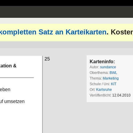
kompletten Satz an Karteikarten
. Koste
25
Karteninfo:
ation &
Autor:
sundance
Oberthema:
BWL
Thema:
Marketing
Schule / Uni:
KIT
geben
Ort:
Karlsruhe
Veröffentlicht:
12.04.2010
uf umsetzen