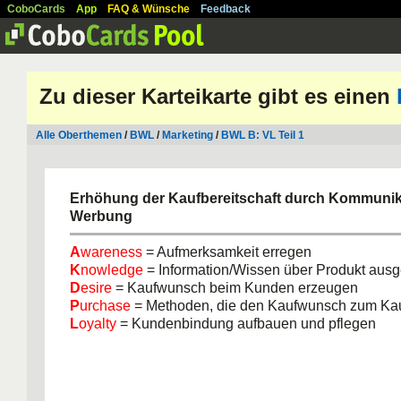
CoboCards
App
FAQ & Wünsche
Feedback
Zu dieser Karteikarte gibt es einen
Alle Oberthemen
/
BWL
/
Marketing
/
BWL B: VL Teil 1
Erhöhung der Kaufbereitschaft durch Kommunik
Werbung
A
wareness
= Aufmerksamkeit erregen
K
nowledge
= Information/Wissen über Produkt aus
D
esire
= Kaufwunsch beim Kunden erzeugen
P
urchase
= Methoden, die den Kaufwunsch zum Ka
L
oyalty
= Kundenbindung aufbauen und pflegen