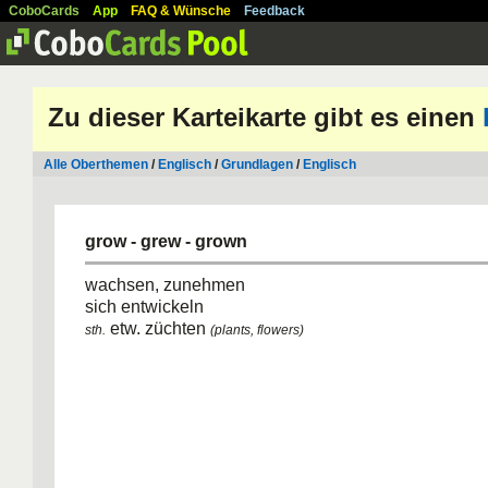
CoboCards
App
FAQ & Wünsche
Feedback
Zu dieser Karteikarte gibt es einen
Alle Oberthemen
/
Englisch
/
Grundlagen
/
Englisch
grow - grew - grown
wachsen, zunehmen
sich entwickeln
etw. züchten
sth.
(plants, flowers)