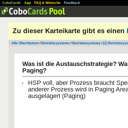
CoboCards
App
FAQ & Wünsche
Feedback
Zu dieser Karteikarte gibt es einen
Alle Oberthemen
/
Betriebssysteme
/
Betriebssysteme
/
[2] Betriebssy
Was ist die Austauschstrategie? Was
Paging?
HSP voll, aber Prozess braucht Spe
anderer Prozess wird in Paging Are
ausgelagert (Paging)