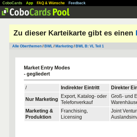
CoboCards
App
FAQ & Wünsche
Feedback
Zu dieser Karteikarte gibt es einen
Alle Oberthemen
/
BWL
/
Marketing
/
BWL B: VL Teil 1
Market Entry Modes
- gegliedert
/
Indirekter Eintritt
Direkter Ein
Export, Katalog- oder
Groß- und E
Nur Marketing
Telefonverkauf
Warenhäus
Marketing &
Franchising,
Joint Ventur
Produktion
Licensing
Auslandsinv