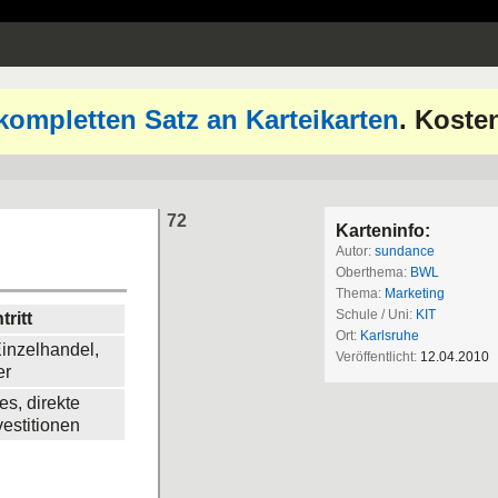
kompletten Satz an Karteikarten
. Koste
72
Karteninfo:
Autor:
sundance
Oberthema:
BWL
Thema:
Marketing
Schule / Uni:
KIT
tritt
Ort:
Karlsruhe
inzelhandel,
Veröffentlicht:
12.04.2010
er
es, direkte
estitionen