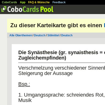
CoboCards
App
FAQ & Wünsche
Feedback
Zu dieser Karteikarte gibt es einen
Alle Oberthemen
/
Deutsch
/
Stilmittel
/
Deutsch
Die Synästhesie (gr. synaisthesis =
Zugleichempfinden)
Verschmelzung verschiedener Sinnenb
Steigerung der Aussage
Bsp.:
1. Umgangssprache: schreiendes Rot,
Musik