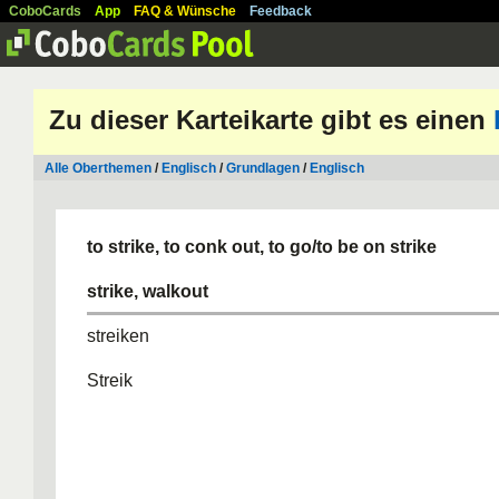
CoboCards
App
FAQ & Wünsche
Feedback
Zu dieser Karteikarte gibt es einen
Alle Oberthemen
/
Englisch
/
Grundlagen
/
Englisch
to strike, to conk out, to go/to be on strike
strike, walkout
streiken
Streik