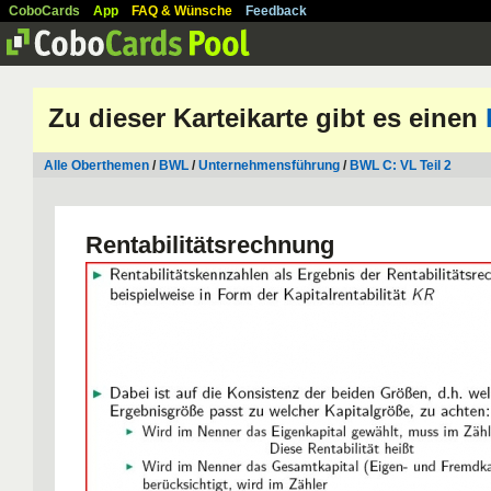
CoboCards
App
FAQ & Wünsche
Feedback
Zu dieser Karteikarte gibt es einen
Alle Oberthemen
/
BWL
/
Unternehmensführung
/
BWL C: VL Teil 2
Rentabilitätsrechnung