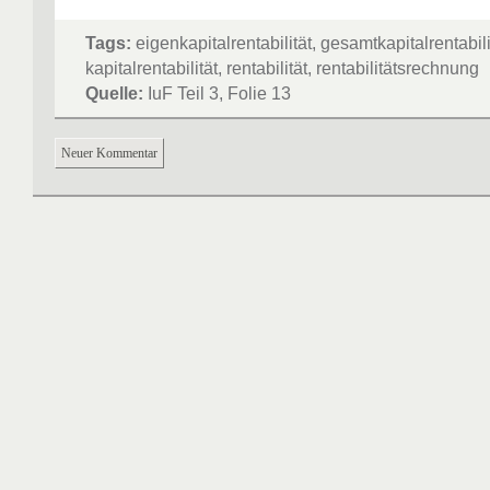
Eigenkapitalrentabilität
.
Tags:
eigenkapitalrentabilität, gesamtkapitalrentabili
Wird im Nenner das Gesamtkapital (Eigen- und Frem
kapitalrentabilität, rentabilität, rentabilitätsrechnung
berücksichtigt, wird im Zähler
der Gewinn vor Fremd
Quelle:
IuF Teil 3, Folie 13
eingesetzt. Diese Rentabilität wird als
Gesamtkapitalr
bezeichnet.
Neuer Kommentar
Entscheidungsregel:
Führe ein Investi
durch, wenn seine Kapitalrentabilität g
die gewünschte Rentabilität ist.