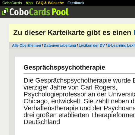
CoboCards
App
FAQ & Wünsche
Feedback
Zu dieser Karteikarte gibt es einen
Alle Oberthemen
/
Datenverarbeitung
/
Lexikon der DV
/
E-Learning Lex
Gesprächspsychotherapie
Die Gesprächspsychotherapie wurde 
vierziger Jahre von Carl Rogers,
Psychologieprofessor an der Universit
Chicago, entwickelt. Sie zählt neben d
Verhaltenstherapie und der Psychoan
drei großen etablierten Therapieformen
Deutschland