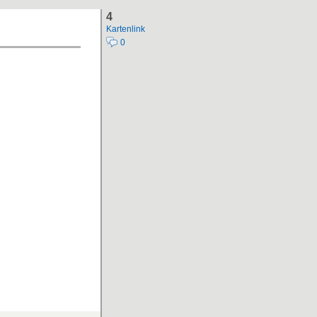
4
Kartenlink
0