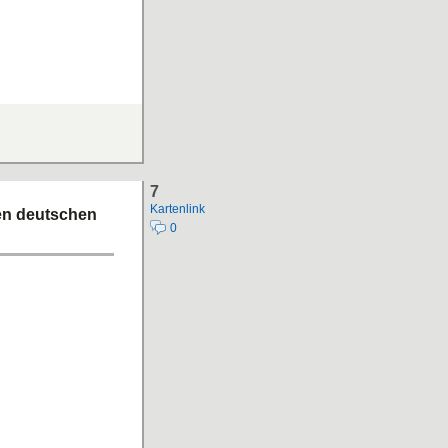
7
Kartenlink
ten deutschen
0