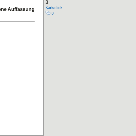
3
Kartenlink
gene Auffassung
0