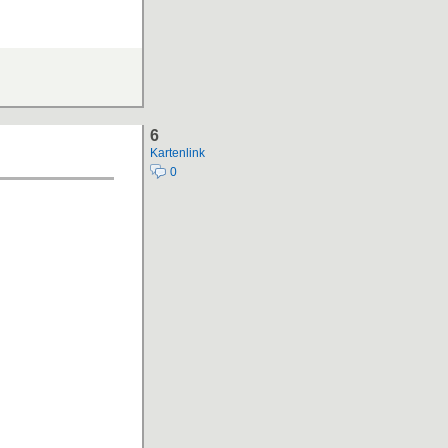
6
Kartenlink
0