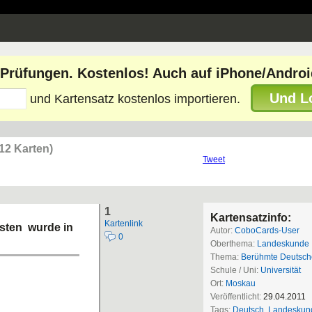
e Prüfungen. Kostenlos! Auch auf iPhone/Androi
Und L
und Kartensatz kostenlos importieren.
(12 Karten)
Tweet
1
Kartensatzinfo:
Kartenlink
sten wurde in
Autor:
CoboCards-User
0
Oberthema:
Landeskunde
Thema:
Berühmte Deutsch
Schule / Uni:
Universität
Ort:
Moskau
Veröffentlicht:
29.04.2011
Tags:
Deutsch
,
Landeskun