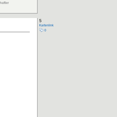
aftler
5
Kartenlink
0