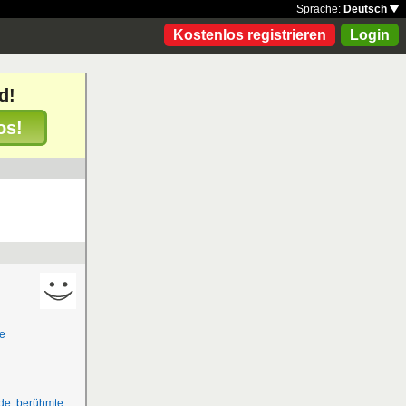
Sprache:
Deutsch
Kostenlos registrieren
Login
d!
os!
e
de
,
berühmte