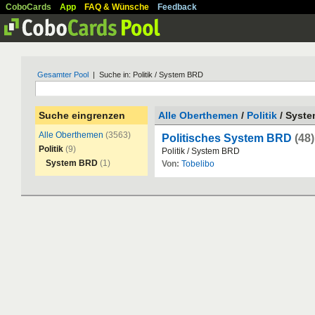
CoboCards
App
FAQ & Wünsche
Feedback
Gesamter Pool
| Suche in: Politik / System BRD
Suche eingrenzen
Alle Oberthemen
/
Politik
/ Syst
Alle Oberthemen
(3563)
Politisches System BRD
(48)
Politik
(9)
Politik
/
System
BRD
System BRD
(1)
Von:
Tobelibo