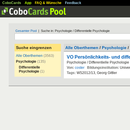
CoboCards
App
FAQ & Wünsche
Feedback
Gesamter Pool
| Suche in: Psychologie / Differentielle Psychologie
Suche eingrenzen
Alle Oberthemen
/
Psychologie
/
Alle Oberthemen
(3563)
VO Persönlichkeits- und diff
Psychologie
(135)
Psychologie
/
Differentielle
Psychologie
Differentielle
Von:
coster
Bildungsinstitution:
Univer
Psychologie
(1)
Tags:
WS2012
/
13
,
Georg
Gittler