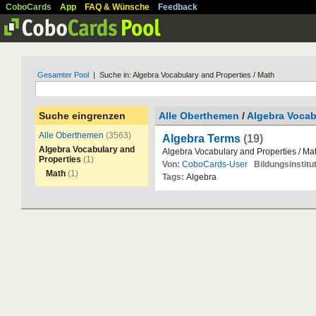
CoboCards
App
FAQ & Wünsche
Feedback
Gesamter Pool
| Suche in: Algebra Vocabulary and Properties / Math
Suche eingrenzen
Alle Oberthemen
/
Algebra Vocab
Alle Oberthemen
(3563)
Algebra Terms
(19)
Algebra Vocabulary and
Algebra
Vocabulary
and
Properties
/
Ma
Properties
(1)
Von:
CoboCards-User
Bildungsinstitut
Math
(1)
Tags:
Algebra