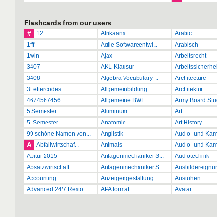
Flashcards from our users
#
12
Afrikaans
Arabic
1fff
Agile Softwareentwi...
Arabisch
1win
Ajax
Arbeitsrecht
3407
AKL-Klausur
Arbeitssicherhei
3408
Algebra Vocabulary ...
Architecture
3Lettercodes
Allgemeinbildung
Architektur
4674567456
Allgemeine BWL
Army Board Stud
5 Semester
Aluminum
Art
5. Semester
Anatomie
Art History
99 schöne Namen von...
Anglistik
Audio- und Kame
A
Abfallwirtschaf...
Animals
Audio- und Kame
Abitur 2015
Anlagenmechaniker S...
Audiotechnik
Absatzwirtschaft
Anlagenmechaniker S...
Ausbildereignun
Accounting
Anzeigengestaltung
Ausruhen
Advanced 24/7 Resto...
APA format
Avatar