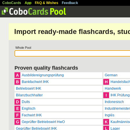
CoboCards
App
FAQ & Wishes
Feedback
Import ready-made flashcards, stu
Whole Pool
Proven quality flashcards
A
Ausbildereignungsprüfung
German
B
H
Bankfachwirt IHK
Handelsfach
Betriebswirt IHK
Handwerk
I
Bilanzbuchhalter
IHK Prüfung
D
Duits
Indonesisch
E
Englisch
Industriemeister
F
Fachwirt IHK
Inglés
G
K
Geprüfter Betriebswirt HwO
Kaufmännis
L
Geprüfter Betriebswirt IHK
Lager