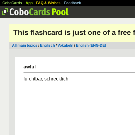
CoboCards
App
FAQ & Wishes
Feedback
This flashcard is just one of a free
All main topics
/
Englisch
/
Vokabeln
/
English (ENG-DE)
awful
furchtbar, schrecklich