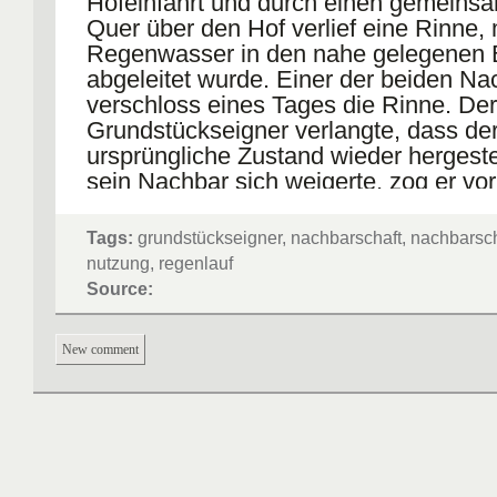
Hofeinfahrt und durch einen gemeins
Quer über den Hof verlief eine Rinne, 
Regenwasser in den nahe gelegenen
abgeleitet wurde. Einer der beiden Na
verschloss eines Tages die Rinne. De
Grundstückseigner verlangte, dass de
ursprüngliche Zustand wieder hergestel
sein Nachbar sich weigerte, zog er vor
Seine Klage hatte jedoch keinen Erfolg
Tags:
grundstückseigner, nachbarschaft, nachbarsch
nach Ansicht des Oberlandesgerichts 
nutzung, regenlauf
keinen Anspruch darauf, das auf sein
Source:
Grundstück abfließende Regenwasser 
über die Regenrinne auf dem Nachbar
New comment
abzuleiten. Aus dem Nachbarrecht kan
ein Anschlussrecht ergeben. Dies greif
nur, wenn ohne Benutzung eines frem
Grundstücks ein Abfluss von Abwasser
nur unter erheblichen Aufwendungen e
kann. Dem Kläger war jedoch zuzumut