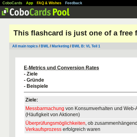
CoboCards
App
FAQ & Wishes
Feedback
This flashcard is just one of a free
All main topics
/
BWL
/
Marketing
/
BWL B: VL Teil 1
E-Metrics und Conversion Rates
- Ziele
- Gründe
- Beispiele
Ziele:
Messbarmachung
von Konsumverhalten und Web-Ak
(Häufigkeit von Aktionen)
Überprüfungsmöglichkeiten
, ob zusammenhängen
Verkaufsprozess
erfolgreich waren