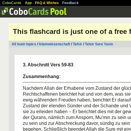
CoboCards
App
FAQ & Wishes
Feedback
This flashcard is just one of a free
All main topics
/
Islamwissenschaft
/
Tafsir
/
Tafsir Sura Yasin
3. Abschnitt Vers 59-83
Zusammenhang:
Nachdem Allah der Erhabene vom Zustand der glüc
Rechtschaffenen berichtet hat und von dem, was sie
ewig währenden Freuden haben, berichtet Er darau
Zustand der elenden Sünder und der Schande und V
sie zu erleiden haben – Er berichtet dies mit der g
der Qurans, nämlich zum Ansporn, Mu'min zu sein u
zu sein und zur Abschreckung davor, sündig zu sein
begehen. Schließlich beendet Allah die Sure mit ei