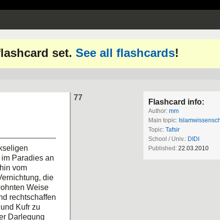
 flashcard set.
See all flashcards
!
77
Flashcard info:
Author:
mm
Main topic:
Islamwissensch
Topic:
Tafsir
School / Univ.:
DIDI
kseligen
Published:
22.03.2010
 im Paradies an
fhin vom
ernichtung, die
ewohnten Weise
nd rechtschaffen
 und Kufr zu
ner Darlegung