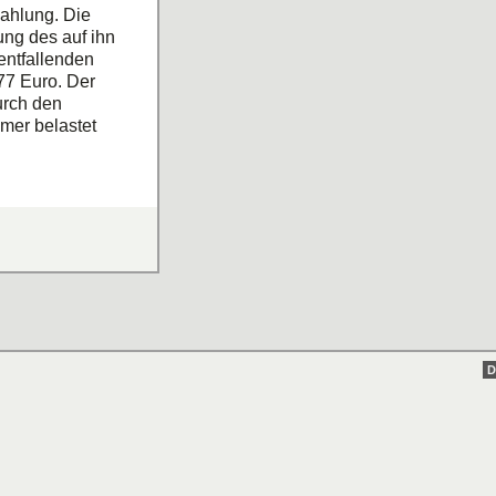
ahlung. Die
ung des auf ihn
entfallenden
77 Euro. Der
urch den
mer belastet
einschaft. Ihr
nachfolger des
rdnungsgemäßer
r der
hatte, sich
erkundigen. Die
ch der Erwerber
sondere
Urteil v.
D
=========
neuen