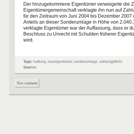
Der hinzugekommene Eigentümer verweigerte die Z
Eigentümergemeinschaft verklagte ihn nun auf Zahl
für den Zeitraum von Juni 2004 bis Dezember 2007 
Anteils an dieser Sonderumlage in Höhe von 2.040,
verklagte Eigentümer war der Auffassung, dass er d
Beschluss zu Unrecht mit Schulden früherer Eigentü
wird.
Das Gericht entschied zugunsten der Eigentümergem
Beschluss ist für den neuen Eigentümer als Sonder
Tags:
haftung, neueigentümer, sonderumlage, zahlungpflicht
früheren Eigentümers verbindlich und entspricht o
Source:
Verwaltung. Er belastet ihn nicht ungerecht, da er vo
Ersteigerung der Eigentumswohnung die Möglichkeit 
beim Verwalter nach verbindlichen Beschlüssen zu 
New comment
Richter in Saarbrücken meinten außerdem, dass au
Nutzen aus den erbrachten Zahlungen zieht, insbe
hinsichtlich des gekauften Heizöls (LG Saarbrücken, 
27.05.2009, Az. 5 S 26/08).
=========================================
Sonderumlage bei Eigentumswechsel trifft den 
Wohnungseigentümer