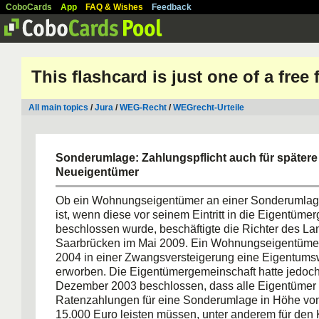
CoboCards
App
FAQ & Wishes
Feedback
This flashcard is just one of a free
All main topics
/
Jura
/
WEG-Recht
/
WEGrecht-Urteile
Sonderumlage: Zahlungspflicht auch für spätere
Neueigentümer
Ob ein Wohnungseigentümer an einer Sonderumlage
ist, wenn diese vor seinem Eintritt in die Eigentüme
beschlossen wurde, beschäftigte die Richter des La
Saarbrücken im Mai 2009. Ein Wohnungseigentümer
2004 in einer Zwangsversteigerung eine Eigentum
erworben. Die Eigentümergemeinschaft hatte jedoch
Dezember 2003 beschlossen, dass alle Eigentümer
Ratenzahlungen für eine Sonderumlage in Höhe vo
15.000 Euro leisten müssen, unter anderem für den 