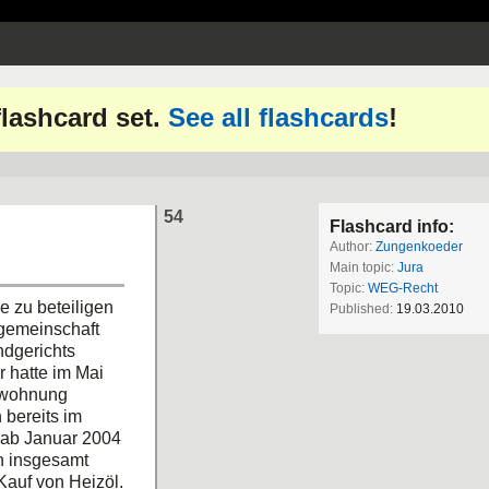
 flashcard set.
See all flashcards
!
54
Flashcard info:
Author:
Zungenkoeder
Main topic:
Jura
Topic:
WEG-Recht
 zu beteiligen
Published:
19.03.2010
rgemeinschaft
ndgerichts
 hatte im Mai
swohnung
 bereits im
 ab Januar 2004
n insgesamt
Kauf von Heizöl.