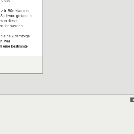
n diese
 z.b. Büroklammer,
Stichwort gefunden,
 man diese
gerufen werden
n eine Ziffernfolge
n; wer
hl eine bestimmte
en eines neuen
D
eben, wenn gefehlt,
önnen)
en anderen