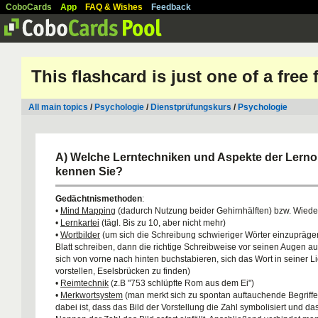
CoboCards
App
FAQ & Wishes
Feedback
This flashcard is just one of a free
All main topics
/
Psychologie
/
Dienstprüfungskurs
/
Psychologie
A) Welche Lerntechniken und Aspekte der Lerno
kennen Sie?
Gedächtnismethoden
:
•
Mind Mapping
(dadurch Nutzung beider Gehirnhälften) bzw. Wied
•
Lernkartei
(tägl. Bis zu 10, aber nicht mehr)
•
Wortbilder
(um sich die Schreibung schwieriger Wörter einzuprägen
Blatt schreiben, dann die richtige Schreibweise vor seinen Augen a
sich von vorne nach hinten buchstabieren, sich das Wort in seiner L
vorstellen, Eselsbrücken zu finden)
•
Reimtechnik
(z.B "753 schlüpfte Rom aus dem Ei")
•
Merkwortsystem
(man merkt sich zu spontan auftauchende Begriffe
dabei ist, dass das Bild der Vorstellung die Zahl symbolisiert und d