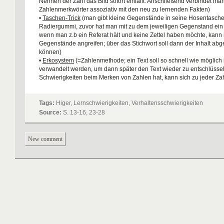
Nennen der Zahl das Bild sofort einfällt. Anschließend verbindet ma
Zahlenmerkwörter assoziativ mit den neu zu lernenden Fakten)
•
Taschen-Trick
(man gibt kleine Gegenstände in seine Hosentasche
Radiergummi, zuvor hat man mit zu dem jeweiligen Gegenstand ein 
wenn man z.b ein Referat hält und keine Zettel haben möchte, kann
Gegenstände angreifen; über das Stichwort soll dann der Inhalt ab
können)
•
Erkosystem
(=Zahlenmethode; ein Text soll so schnell wie möglich i
verwandelt werden, um dann später den Text wieder zu entschlüssel
Schwierigkeiten beim Merken von Zahlen hat, kann sich zu jeder Za
Figur oder ein passendes Bild vorstellen)
Lernorganisation
Tags:
Higer, Lernschwierigkeiten, Verhaltensschwierigkeiten
:
• Gestaltung der Arbeitsumgebung:
Source:
S. 13-16, 23-28
- Vermeiden von Ablenkungen: Vermeiden von Musik beim Erarbeit
Lernstoffes; bei kreativen Dingen kann Musik wieder gut sein
- Kein TV!
New comment
- Bequemer Stuhl
- 18-20° C Raumtemperatur, ab und zu lüften
- ein ausreichend großer Schreibtisch
• Ein Merkheft führen
• Eine gute Heftführung (Datum schreiben, Abstand lassen, heraush
nachschreiben, Hefte aufheben, um spätere Lücken schließen zu k
• Hausaufgabensituation
- Feste Arbeitszeiten fördern die Konzentration (Achtung: jeder ein
Biorhythmus)