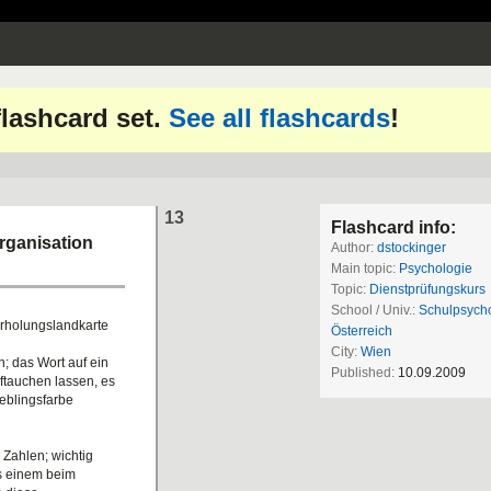
 flashcard set.
See all flashcards
!
13
Flashcard info:
rganisation
Author:
dstockinger
Main topic:
Psychologie
Topic:
Dienstprüfungskurs
School / Univ.:
Schulpsych
erholungslandkarte
Österreich
City:
Wien
; das Wort auf ein
Published:
10.09.2009
uftauchen lassen, es
ieblingsfarbe
 Zahlen; wichtig
as einem beim