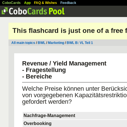
CoboCards
App
FAQ & Wishes
Feedback
This flashcard is just one of a free
All main topics
/
BWL
/
Marketing
/
BWL B: VL Teil 1
Revenue / Yield Management
- Fragestellung
- Bereiche
Welche Preise können unter Berücksi
von vorgegebenen Kapazitätsrestrikti
gefordert werden?
Nachfrage-Management
Overbooking