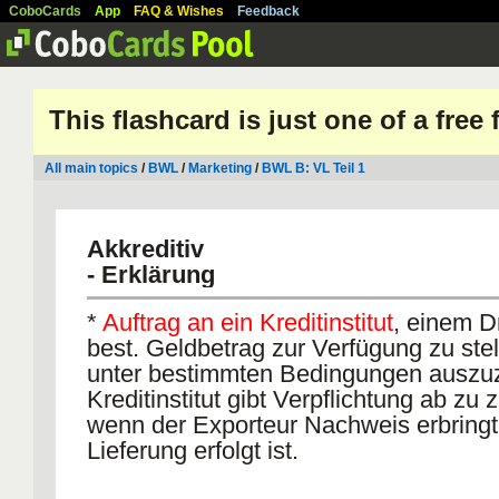
CoboCards
App
FAQ & Wishes
Feedback
This flashcard is just one of a free
All main topics
/
BWL
/
Marketing
/
BWL B: VL Teil 1
Akkreditiv
- Erklärung
*
Auftrag an ein Kreditinstitut
, einem D
best. Geldbetrag zur Verfügung zu ste
unter bestimmten Bedingungen auszu
Kreditinstitut gibt Verpflichtung ab zu 
wenn der Exporteur Nachweis erbringt
Lieferung erfolgt ist.