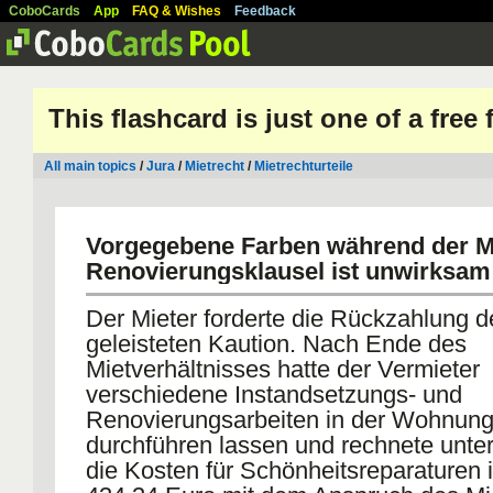
CoboCards
App
FAQ & Wishes
Feedback
This flashcard is just one of a free
All main topics
/
Jura
/
Mietrecht
/
Mietrechturteile
Vorgegebene Farben während der Mie
Renovierungsklausel ist unwirksam
Der Mieter forderte die Rückzahlung d
geleisteten Kaution. Nach Ende des
Mietverhältnisses hatte der Vermieter
verschiedene Instandsetzungs- und
Renovierungsarbeiten in der Wohnun
durchführen lassen und rechnete unte
die Kosten für Schönheitsreparaturen