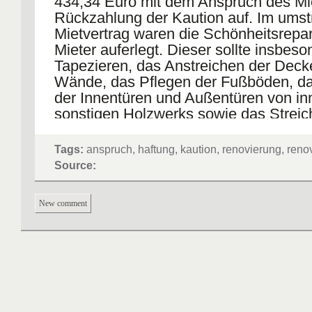
434,34 Euro mit dem Anspruch des Mie
Rückzahlung der Kaution auf. Im umstr
Mietvertrag waren die Schönheitsrepa
Mieter auferlegt. Dieser sollte insbes
Tapezieren, das Anstreichen der Dec
Wände, das Pflegen der Fußböden, da
der Innentüren und Außentüren von in
sonstigen Holzwerks sowie das Streic
Heizkörper und Versorgungsleitungen 
der Mieträume in neutralen Farbtönen 
Tags:
anspruch, haftung, kaution, renovierung, reno
Zudem sollte er Parkettböden versieg
Source:
Teppichböden reinigen. Bei normaler 
sollten die Schönheitsreparaturen ab
New comment
Vertragsbeginn gerechnet, in Küche,
alle drei Jahre, in allen übrigen Räume
Jahre ausgeführt werden.
Der BGH kam nach Prüfung des Mietv
dem Ergebnis, dass die
Schönheitsreparaturklausel unwirksam 