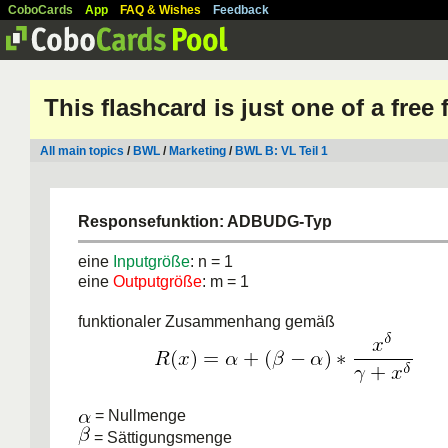
CoboCards
App
FAQ & Wishes
Feedback
This flashcard is just one of a free
All main topics
/
BWL
/
Marketing
/
BWL B: VL Teil 1
Responsefunktion: ADBUDG-Typ
eine
Inputgröße
: n = 1
eine
Outputgröße
: m = 1
funktionaler Zusammenhang gemäß
= Nullmenge
= Sättigungsmenge