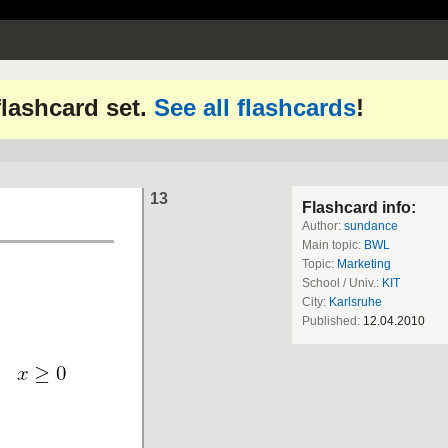
 flashcard set.
See all flashcards
!
13
Flashcard info:
Author:
sundance
Main topic:
BWL
Topic:
Marketing
School / Univ.:
KIT
City:
Karlsruhe
Published:
12.04.2010