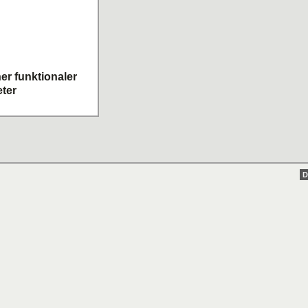
r funktionaler
ter
D