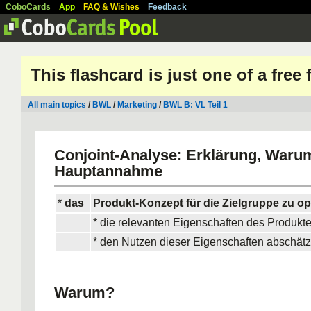
CoboCards
App
FAQ & Wishes
Feedback
This flashcard is just one of a free
All main topics
/
BWL
/
Marketing
/
BWL B: VL Teil 1
Conjoint-Analyse: Erklärung, Waru
Hauptannahme
*
das
Produkt-Konzept für die Zielgruppe zu op
* die relevanten Eigenschaften des Produkte
* den Nutzen dieser Eigenschaften abschät
Warum?