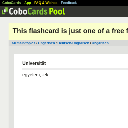
CoboCards
App
FAQ & Wishes
Feedback
This flashcard is just one of a free
All main topics
/
Ungarisch
/
Deutsch-Ungarisch
/
Ungarisch
Universität
egyetem, -ek