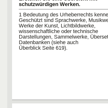
sind und eine eigene geistige Schöpf
schutzwürdigen Werken.
darstellen bezüglich der Auslese oder
Zusammenstellung
1 Bedeutung des Urheberrechts kenn
• Datenbanken (§ 4 (2) UrhG, 01.01.98
Geschützt sind Sprachwerke, Musikwe
Werke der Kunst, Lichtbildwerke,
Alle Werke, die diese Vorausetzungen 
wissenschaftliche oder technische
• Wahrnehmbare Formgestaltung
Darstellungen, Sammelwerke, Überse
• Geistiger Gehalt
Datenbanken (siehe auch
• Persönliche bzw. individuell zuorden
Überblick Seite 619).
Schöpfung