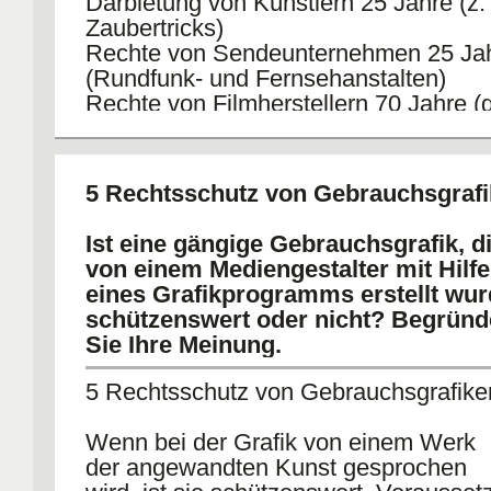
Darbietung von Künstlern 25 Jahre (z.
Zaubertricks)
Rechte von Sendeunternehmen 25 Ja
(Rundfunk- und Fernsehanstalten)
Rechte von Filmherstellern 70 Jahre (g
entsprechend für Videofilme)
Rechte von Bildfolgen 50 Jahre und T
(Laufbilder)
5 Rechtsschutz von Gebrauchsgraf
Rechte an Tonträgern 25 Jahre
Rechte an digitalen Präsentationen 25
Ist eine gängige Gebrauchsgrafik, d
von einem Mediengestalter mit Hilfe
eines Grafikprogramms erstellt wur
schützenswert oder nicht? Begrün
Sie Ihre Meinung.
5 Rechtsschutz von Gebrauchsgrafike
Wenn bei der Grafik von einem Werk
der angewandten Kunst gesprochen