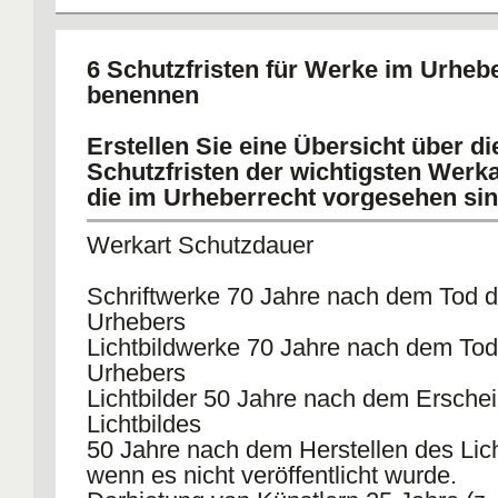
entsprechend für Videofilme)
Rechte von Bildfolgen 50 Jahre und T
(Laufbilder)
6 Schutzfristen für Werke im Urheb
Rechte an Tonträgern 25 Jahre
benennen
Rechte an digitalen Präsentationen 25
Erstellen Sie eine Übersicht über di
Schutzfristen der wichtigsten Werka
die im Urheberrecht vorgesehen sin
Werkart Schutzdauer
Schriftwerke 70 Jahre nach dem Tod 
Urhebers
Lichtbildwerke 70 Jahre nach dem Tod
Urhebers
Lichtbilder 50 Jahre nach dem Ersche
Lichtbildes
50 Jahre nach dem Herstellen des Lich
wenn es nicht veröffentlicht wurde.