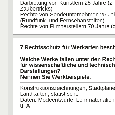
Darbietung von Künstlern 25 Jahre (z.
Zaubertricks)
Rechte von Sendeunternehmen 25 Ja
(Rundfunk- und Fernsehanstalten)
Rechte von Filmherstellern 70 Jahre (g
entsprechend für Videofilme)
Rechte von Bildfolgen 50 Jahre und T
(Laufbilder)
7 Rechtsschutz für Werkarten besc
Rechte an Tonträgern 25 Jahre
Rechte an digitalen Präsentationen 25
Welche Werke fallen unter den Rec
für wissenschaftliche und technisc
Darstellungen?
Nennen Sie Werkbeispiele.
Konstruktionszeichnungen, Stadtpläne
Landkarten, statistische
Daten, Modeentwürfe, Lehrmaterialien
u. Ä.