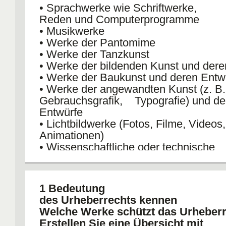
• Sprachwerke wie Schriftwerke,
Reden und Computerprogramme
• Musikwerke
• Werke der Pantomime
• Werke der Tanzkunst
• Werke der bildenden Kunst und dere
• Werke der Baukunst und deren Entw
• Werke der angewandten Kunst (z. B.
Gebrauchsgrafik, Typografie) und de
Entwürfe
• Lichtbildwerke (Fotos, Filme, Videos,
Animationen)
• Wissenschaftliche oder technische
Darstellungen
• Bearbeitungen, die eine besondere g
Leistung des Bearbeiters darstellen, d
1 Bedeutung
fallen vor allem Übersetzungen
des Urheberrechts kennen
• Sammelwerke, die aus Einzelwerken
Welche Werke schützt das Urheber
unterschiedlichen Beiträgen zusammen
Erstellen Sie eine Übersicht mit