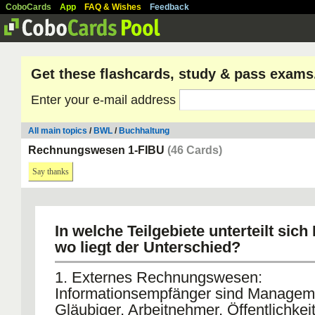
CoboCards
App
FAQ & Wishes
Feedback
Get these flashcards, study & pass exams
Enter your e-mail address
All main topics
/
BWL
/
Buchhaltung
Rechnungswesen 1-FIBU
(46 Cards)
Say thanks
In welche Teilgebiete unterteilt si
wo liegt der Unterschied?
1. Externes Rechnungswesen:
Informationsempfänger sind Managem
Gläubiger, Arbeitnehmer, Öffentlichkeit,