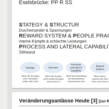
Eselsbrücke: PP R SS
S
TATEGY &
S
TRUCTUR
Durcheinander & Spannungen
R
EWARD SYSTEM &
P
EOPLE PRA
interne Kämpfe & schlechte Leistungen
P
ROCESS AND LATERAL CAPABILI
Stillstand
Veränderungsanlässe Heute [3]
[zur 