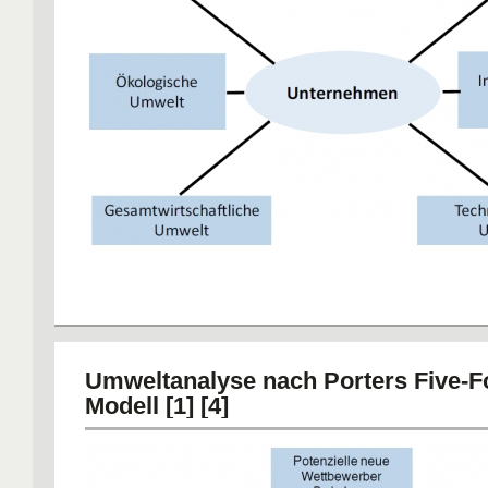
Technologische Umwelt
Soziale Umwelt
Ökologische Umwelt
Umweltanalyse nach Porters Five-F
Gesamtwirtschaftliche Umwelt
Modell [1] [4]
Institutionelle Umwelt
politische Umwelt