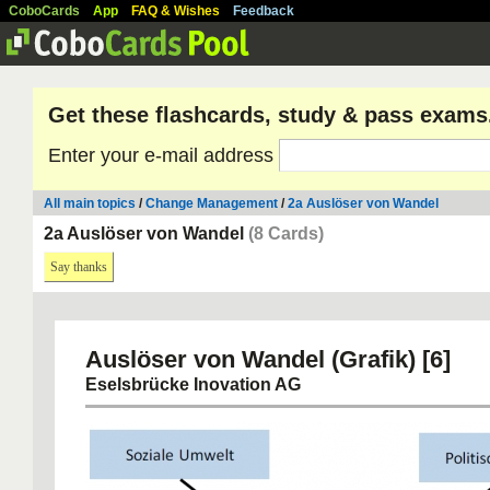
CoboCards
App
FAQ & Wishes
Feedback
Get these flashcards, study & pass exams
Enter your e-mail address
All main topics
/
Change Management
/
2a Auslöser von Wandel
2a Auslöser von Wandel
(8 Cards)
Say thanks
Auslöser von Wandel (Grafik) [6]
Eselsbrücke Inovation AG