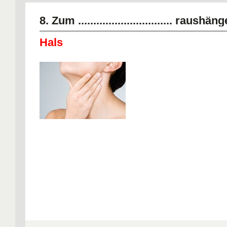
8. Zum ............................... raushän
Hals