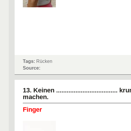
Tags:
Rücken
Source:
13. Keinen ................................... 
machen.
Finger