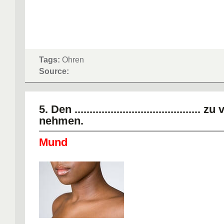
Tags:
Ohren
Source:
5. Den .......................................... zu 
nehmen.
Mund