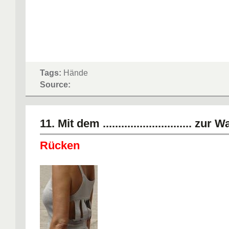
Tags:
Hände
Source:
11. Mit dem ............................. zu
Rücken