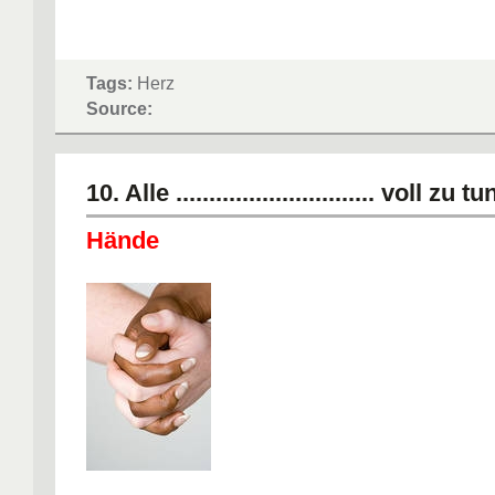
Tags:
Herz
Source:
10. Alle .............................. voll zu
Hände