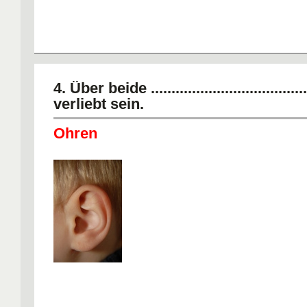
4. Über beide ......................................
verliebt sein.
Ohren