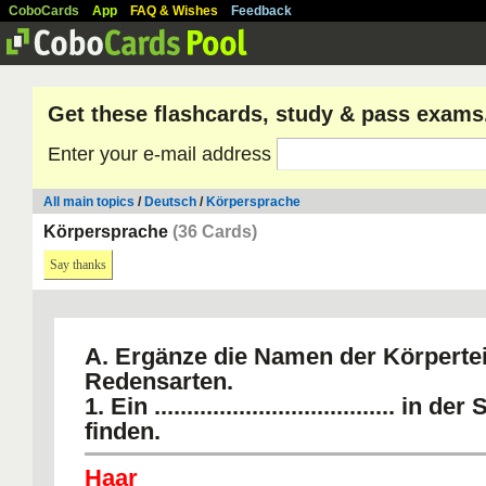
CoboCards
App
FAQ & Wishes
Feedback
Get these flashcards, study & pass exams
Enter your e-mail address
All main topics
/
Deutsch
/
Körpersprache
Körpersprache
(36 Cards)
Say thanks
A. Ergänze die Namen der Körpertei
Redensarten.
1. Ein ..................................... in d
finden.
Haar