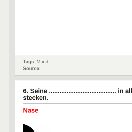
Tags:
Mund
Source:
6. Seine ...................................... in a
stecken.
Nase