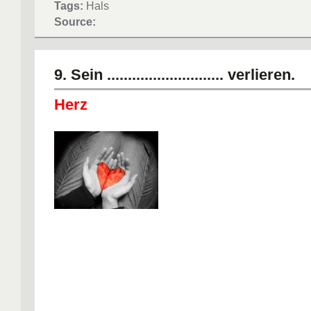
Tags:
Hals
Source:
9. Sein ............................ verlieren.
Herz