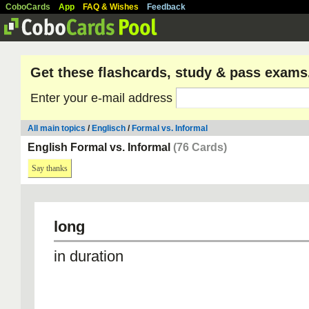
CoboCards
App
FAQ & Wishes
Feedback
Get these flashcards, study & pass exams
Enter your e-mail address
All main topics
/
Englisch
/
Formal vs. Informal
English Formal vs. Informal
(76 Cards)
Say thanks
long
in duration