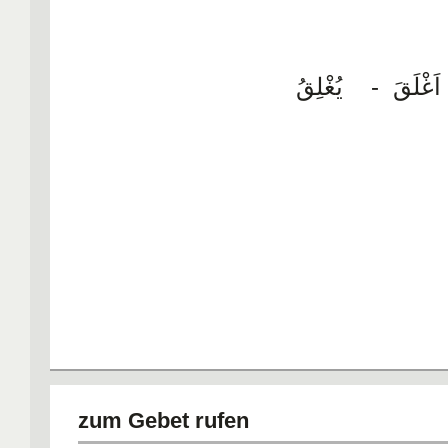
اَغْلَقَ - يُغْلِقُ
zum Gebet rufen