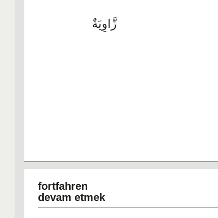
زَّاوِيَةٌ
fortfah
devam etmek