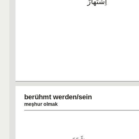
اِشْتَهارٌ
berühmt werden/s
meşhur olmak
شَهَرَ