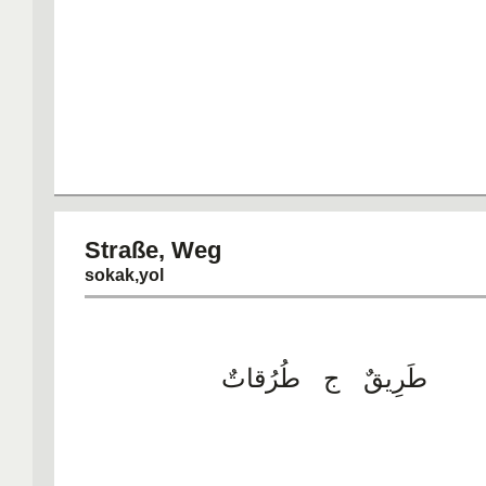
Straße, 
sokak,yol
طَرِيقٌ ج طُرُقاتٌ