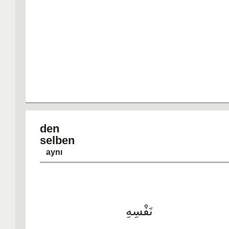
den
selb
aynı
نَفْسِهِ