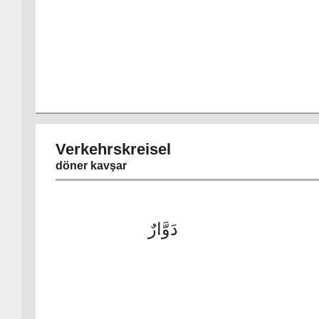
Verkehrskrei
döner kavşar
دَوَّارٌ