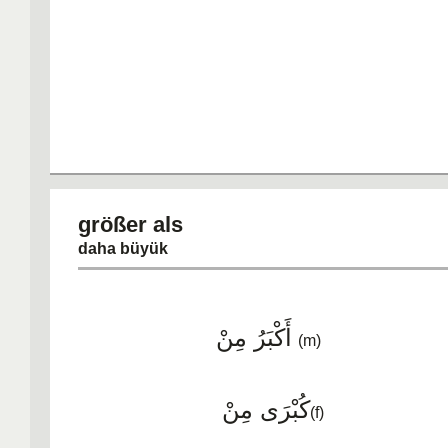
größer a
daha büyük
أَكْبَرُ مِنْ
(m)
كُبْرَى مِنْ
(f)