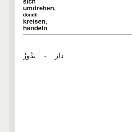
sich
umdrehe
döndü
kreisen,
handeln
دارَ - يَدُورُ