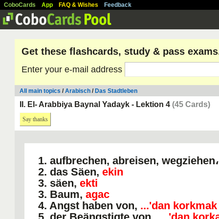
CoboCards
App
FAQ & Wishes
Feedback
Get these flashcards, study & pass exams
Enter your e-mail address
All main topics
/
Arabisch
/
Das Stadtleben
II. El- Arabbiya Baynal Yadayk - Lektion 4
(45 Cards)
Say thanks
1. aufbrechen, abreisen, wegziehen
2. das Säen,
ekin
3. säen,
ekti
3. Baum,
agac
4. Angst haben von,
...'dan korkmak
5. der Beängstigte von ,
...'dan kork