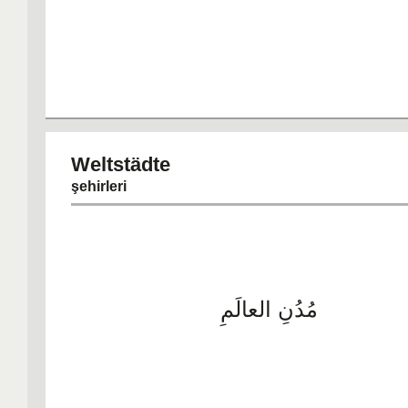
Weltstäd
şehirleri
مُدُنِ العالَمِ