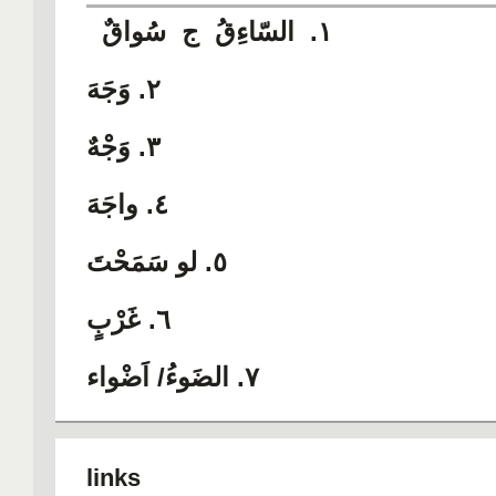
١. السّاءِقُ ج سُواقٌ
8. beleuchten, erleuchten, erhellen,
9. Leuchten, Glanz,
isik veren
٢. وَجَهَ
10. Straße, Gesetzgeber, kaldirim,
y
٣. وَجْهٌ
11. sich biegen, gekrümmt sein, abb
٤. واجَهَ
döndü
٥. لو سَمَحْتَ
12. wenn, wenn doch, eger..., ki ...
٦. غَرْبٍ
٧. الضَوءُ/ اَضْواء
٨. اَضاءَ
lin
٩.ضِيَاء