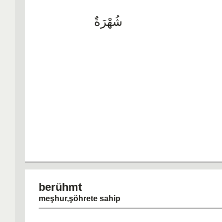
شُهْرَةٌ
berühmt
meşhur,şöhrete sahip