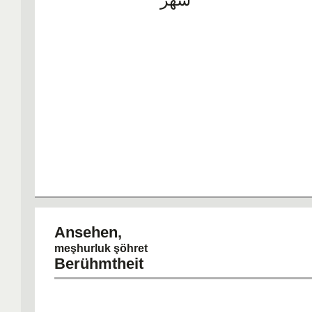
Ansehen
meşhurluk şöhret
Berühmtheit