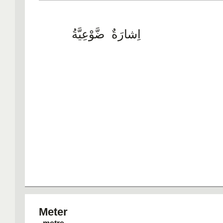
اِشارَةٌ ضَّوْعِيَّةُ
Met