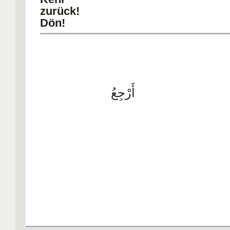
zurüc
Dön!
أَرْجِعُ