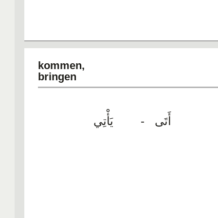
kommen,
bringe
أَتَى - يَأْتِي