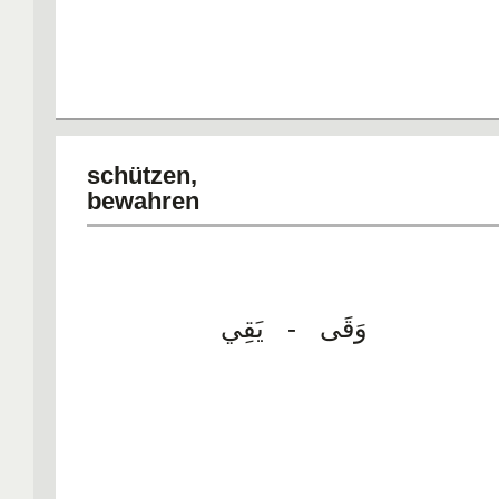
schützen,
bewahre
وَقَى - يَقِي