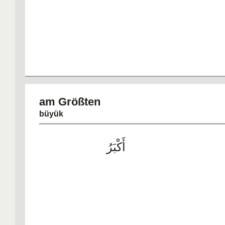
am Größt
büyük
أَكْبَرُ