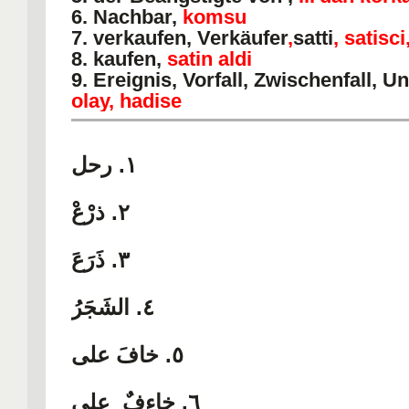
6. Nachbar,
komsu
7. verkaufen, Verkäufer
,
satti
, satisci
8. kaufen,
satin aldi
9. Ereignis, Vorfall, Zwischenfall, Un
olay, hadise
١. رحل
٢. ذرْعْ
٣. ذَرَعَ
٤. الشَجَرُ
٥. خافَ على
٦. خاءِفٌ على