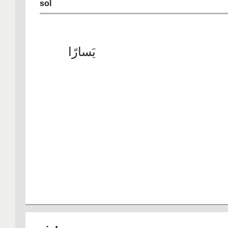
sol
١٠. شارِعٌ / شوارع
يَسارًا
١١. اِنْعَتِفْ
١٢. لَوْ