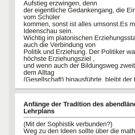
Aufstieg erzwingen, denn
der eigentliche Gedankengang, die Ei
vom Schüler
kommen, sonst ist alles umsonst.Es m
Ideenschau sein.
Wichtig im platonischen Erziehungsst
auch die Verbindung von
Politik und Erziehung. Der Politiker w
höchste Erziehungsziel ,
und wenn auch der Bildungsweg zwei
dem Alltag
(Gesellschaft) hinausführte, bleibt de
unerlässlich. Leitung
und Mitwirkung an staatlicher Wirklichk
Resultat sein.
Anfänge der Tradition des abendlä
Es war ein langer Bildungsweg erforde
Lehrplans
politisch relevant zu
werden.Der Bildungsweg ist vom Wec
(Mit der Sophistik verbunden?)
theoretischer und
Weg zu den Ideen sollte über die mat
praktischer Tätigkeit und vom Einbez