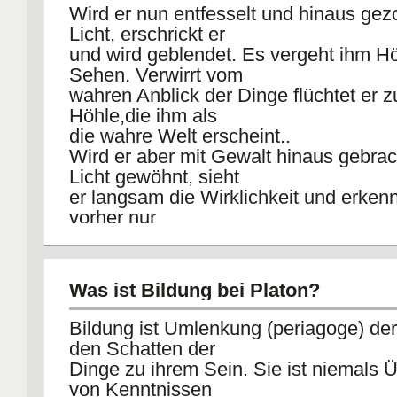
Wird er nun entfesselt und hinaus ge
Licht, erschrickt er
und wird geblendet. Es vergeht ihm H
Sehen. Verwirrt vom
wahren Anblick der Dinge flüchtet er z
Höhle,die ihm als
die wahre Welt erscheint..
Wird er aber mit Gewalt hinaus gebra
Licht gewöhnt, sieht
er langsam die Wirklichkeit und erkenn
vorher nur
Höhlenmensch war und Schatenbilder 
Wenn er die Sonne als
Hervorbringerin allen wahren Seins er
Was ist Bildung bei Platon?
er zurück in die
Höhle um als Politiker und Pädagogoe
Bildung ist Umlenkung (periagoge) de
und lenken.
den Schatten der
Dinge zu ihrem Sein. Sie ist niemals 
von Kenntnissen