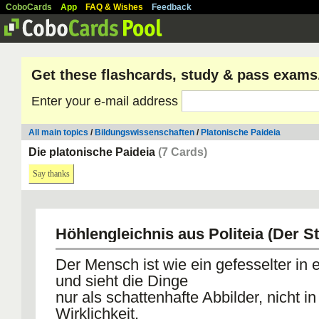
CoboCards
App
FAQ & Wishes
Feedback
Get these flashcards, study & pass exams
Enter your e-mail address
All main topics
/
Bildungswissenschaften
/
Platonische Paideia
Die platonische Paideia
(7 Cards)
Say thanks
Höhlengleichnis aus Politeia (Der St
Der Mensch ist wie ein gefesselter in 
und sieht die Dinge
nur als schattenhafte Abbilder, nicht in
Wirklichkeit.