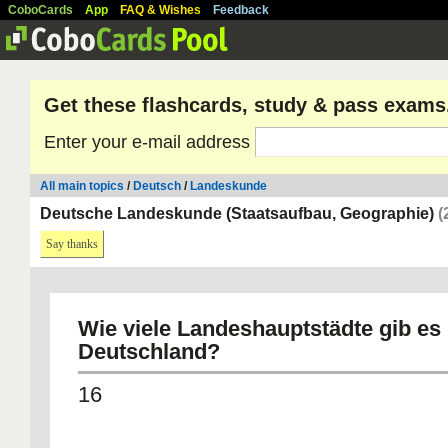
CoboCards
App
FAQ & Wishes
Feedback
Get these flashcards, study & pass exams
Enter your e-mail address
All main topics
/
Deutsch
/
Landeskunde
Deutsche Landeskunde (Staatsaufbau, Geographie)
(
Say thanks
Wie viele Landeshauptstädte gib es 
Deutschland?
16