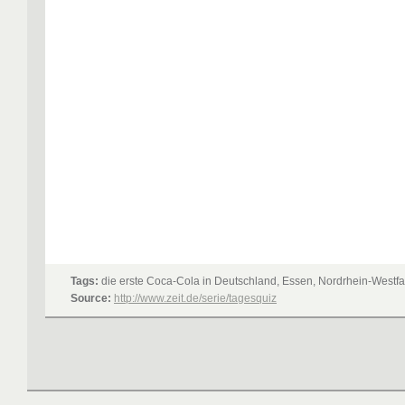
Tags:
die erste Coca-Cola in Deutschland, Essen, Nordrhein-Westfa
Source:
http://www.zeit.de/serie/tagesquiz