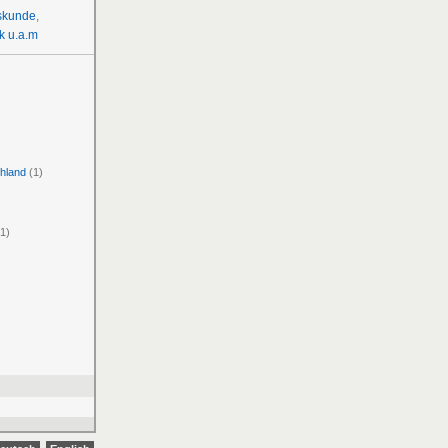
skunde
,
k u.a.m
chland
(1)
1)