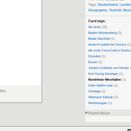
Tags:
Deutschland
,
Lande
Geographie
,
Technik
,
Musi
Card tags:
All cards
(25)
Baden-Württemberg
(1)
Beate Klarsfeld
(1)
deutsch-polnische Grenze
(1)
die erste Coca-Cola in Deuts
Dresden
(1)
Essen
(1)
Johann Gottfried von Herder
(
Kurt Georg Kissinger
(1)
Nordrhein-Westfallen
(1)
Oder-Neiße-Linie
(1)
llen
Ohrfeige
(1)
Weimarer Klassik
(1)
Werbeslogan
(1)
Report abuse