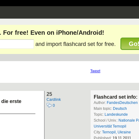
. For free! Even on iPhone/Android!
Go
and import flashcard set for free.
Tweet
25
Flashcard set info:
Cardlink
die erste
Author:
FandesDeutschen
0
Main topic:
Deutsch
Topic:
Landeskunde
School / Univ.:
Nationale 
Universität Ternopil
City:
Ternopil, Ukraine
Published:
19.11.2011