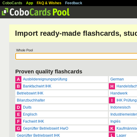
CoboCards
App
FAQ & Wishes
Feedback
Import ready-made flashcards, stu
Whole Pool
Proven quality flashcards
A
Ausbildereignungsprüfung
German
B
H
Bankfachwirt IHK
Handelsfach
Betriebswirt IHK
Handwerk
I
Bilanzbuchhalter
IHK Prüfung
D
Duits
Indonesisch
E
Englisch
Industriemeister
F
Fachwirt IHK
Inglés
G
K
Geprüfter Betriebswirt HwO
Kaufmännis
L
Geprüfter Betriebswirt IHK
Lager