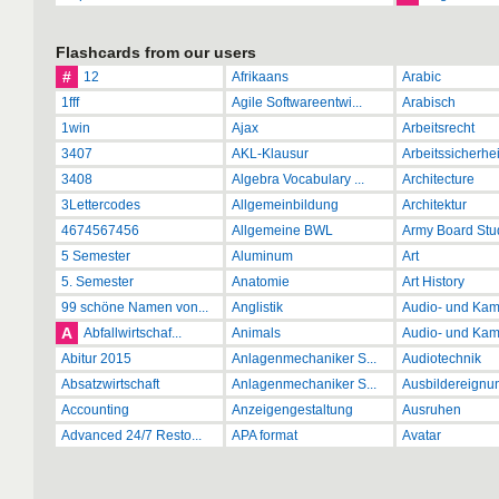
Flashcards from our users
#
12
Afrikaans
Arabic
1fff
Agile Softwareentwi...
Arabisch
1win
Ajax
Arbeitsrecht
3407
AKL-Klausur
Arbeitssicherhei
3408
Algebra Vocabulary ...
Architecture
3Lettercodes
Allgemeinbildung
Architektur
4674567456
Allgemeine BWL
Army Board Stud
5 Semester
Aluminum
Art
5. Semester
Anatomie
Art History
99 schöne Namen von...
Anglistik
Audio- und Kame
A
Abfallwirtschaf...
Animals
Audio- und Kame
Abitur 2015
Anlagenmechaniker S...
Audiotechnik
Absatzwirtschaft
Anlagenmechaniker S...
Ausbildereignun
Accounting
Anzeigengestaltung
Ausruhen
Advanced 24/7 Resto...
APA format
Avatar