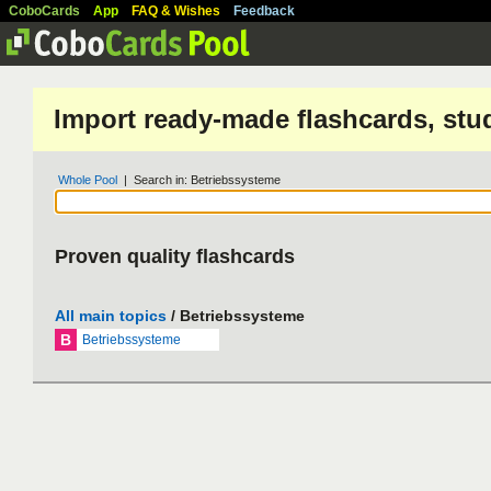
CoboCards
App
FAQ & Wishes
Feedback
Import ready-made flashcards, stu
Whole Pool
| Search in: Betriebssysteme
Proven quality flashcards
All main topics
/ Betriebssysteme
B
Betriebssysteme