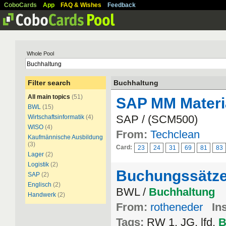
CoboCards
App
FAQ & Wishes
Feedback
Whole Pool
Filter search
Buchhaltung
All main topics
(51)
SAP MM Materia
BWL
(15)
SAP / (SCM500)
Wirtschaftsinformatik
(4)
WISO
(4)
From:
Techclean
Kaufmännische Ausbildung
(3)
Card:
23
24
31
69
81
83
Lager
(2)
Logistik
(2)
Buchungssätze 
SAP
(2)
Englisch
(2)
BWL /
Buchhaltung
Handwerk
(2)
From:
rotheneder
Ins
Tags:
RW 1. JG, lfd.
B