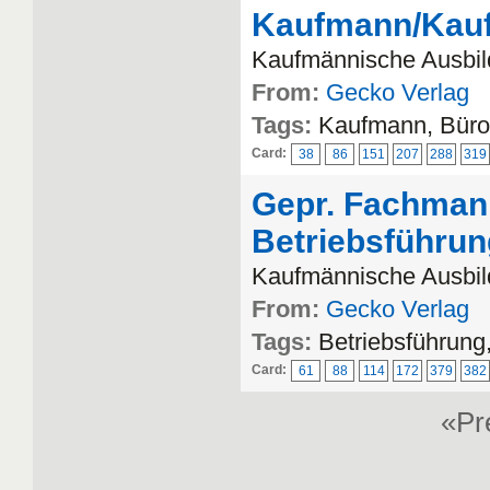
Kaufmann/Kauf
Kaufmännische Ausbi
From:
Gecko Verlag
Tags:
Kaufmann, Bür
Card:
38
86
151
207
288
319
Gepr. Fachmann
Betriebsführu
Kaufmännische Ausbild
From:
Gecko Verlag
Tags:
Betriebsführun
Card:
61
88
114
172
379
382
«P