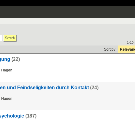
Search
1-10 
Sort by:
Relevan
igung
(22)
 Hagen
len und Feindseligkeiten durch Kontakt
(24)
 Hagen
sychologie
(187)
i