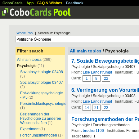
CoboCards
App
FAQ & Wishes
Feedback
Whole Pool
| Search in: Psycholgie
Filter search
All main topics
/ Psycholgie
All main topics
(269)
7. Soziale Bewegungsbeteil
Psycholgie
(11)
Psycholgie / Sozialpsychologie 03407
Sozialpsychologie 03408
From:
Lise Langstrumpf
Institution:
FU
(3)
Card:
1
8
22
Sozialpsychologie 03407
(2)
6. Verringerung von Vorurtei
Entwicklungspsychologie
Psycholgie / Sozialpsychologie 03408
- M5
(2)
From:
Lise Langstrumpf
Institution:
FU
Persönlichkeitspsychologie
Card:
14
21
22
(1)
Beziehungen der
Psychologie zu anderen
Forschungsmethoden der P
Wissenschaften
(1)
Psycholgie / Forschungsmethoden
Experiment
(1)
From:
brucker1106
Institution:
Fernun
Forschungsmethoden
(1)
Tags:
Modul 1