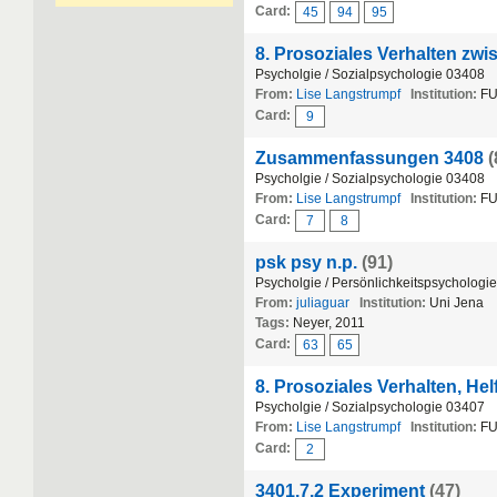
Card:
45
94
95
8. Prosoziales Verhalten zw
Psycholgie / Sozialpsychologie 03408
From:
Lise Langstrumpf
Institution:
FU
Card:
9
Zusammenfassungen 3408
(
Psycholgie / Sozialpsychologie 03408
From:
Lise Langstrumpf
Institution:
FU
Card:
7
8
psk psy n.p.
(91)
Psycholgie / Persönlichkeitspsychologie
From:
juliaguar
Institution:
Uni Jena
Tags:
Neyer, 2011
Card:
63
65
8. Prosoziales Verhalten, He
Psycholgie / Sozialpsychologie 03407
From:
Lise Langstrumpf
Institution:
FU
Card:
2
3401.7.2 Experiment
(47)