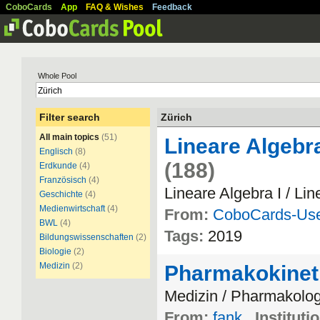
CoboCards
App
FAQ & Wishes
Feedback
Whole Pool
Filter search
Zürich
All main topics
(51)
Lineare Algebr
Englisch
(8)
(188)
Erdkunde
(4)
Französisch
(4)
Lineare Algebra I / Li
Geschichte
(4)
Medienwirtschaft
(4)
From:
CoboCards-Us
BWL
(4)
Tags:
2019
Bildungswissenschaften
(2)
Biologie
(2)
Medizin
(2)
Pharmakokineti
Medizin / Pharmakolog
From:
fank
Instituti