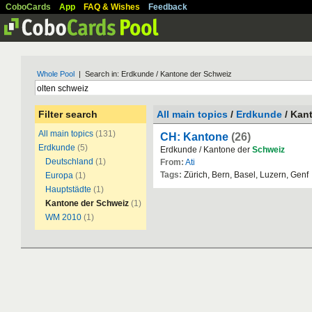
CoboCards
App
FAQ & Wishes
Feedback
Whole Pool
| Search in: Erdkunde / Kantone der Schweiz
Filter search
All main topics
/
Erdkunde
/ Kan
All main topics
(131)
CH: Kantone
(26)
Erdkunde
(5)
Erdkunde / Kantone der
Schweiz
Deutschland
(1)
From:
Ati
Tags:
Zürich, Bern, Basel, Luzern, Genf
Europa
(1)
Hauptstädte
(1)
Kantone der Schweiz
(1)
WM 2010
(1)