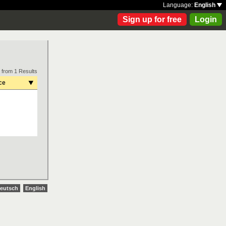
Language:
English
Sign up for free
Login
 from 1 Results
ce
eutsch
English