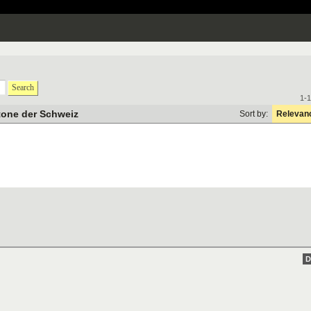
Search
1-1
tone der Schweiz
Sort by:
Relevan
D