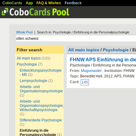
CoboCards
App
FAQ & Wishes
Feedback
Whole Pool
| Search in: Psychologie / Einführung in die Personalpsychologie
Filter search
All main topics
/
Psychologie
/ E
All main topics
(131)
FHNW APS Einführung in di
Psychologie
(7)
Psychologie / Einführung in die Person
Entwicklungspsychologie
From:
Mugumaster
Institution:
FHNW
- M5
(1)
Tags:
Benedikt Hell, 2012, APS, FHNW,
Lernpsychologie
(1)
Card:
145
Arbeits- und
Organisationspsychologie
(1)
Arbeits- und
Organisationspsychologie,
Wirtschaftspsychologie
(1)
Differentielle Psychologie
(1)
Einführung in die
Personalpsychologie
(1)