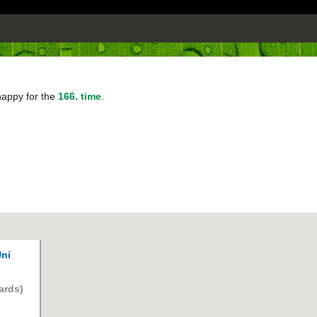
happy for the
166. time
.
Uni
ards)