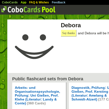
CoboCards
App
FAQ & Wishes
Feedback
Debora
and Debora will be 
Say thanks
Public flashcard sets from Debora
Arbeits- und
Diagnostik, Prüfung: 
Organisationspsychologie,
Gießen, Prof. Kersting
Prüfung: Uni Gießen, Prof.
(Literatur: Amelang &
Klehe (Literatur: Landy &
Schmidt-Atzert)
(177 C
Conte)
(360 Cards)