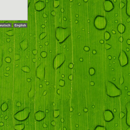
eutsch
English